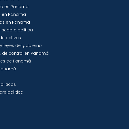
io en Panamá
s en Panamá
tos en Panamá
 seobre politica
de activos
y leyes del gobierno
 de control en Panamá
jes de Panamá
a Panamá
olíticos
re política