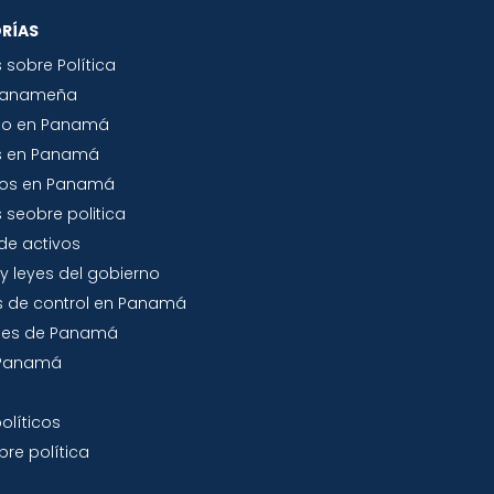
RÍAS
s sobre Política
Panameña
io en Panamá
s en Panamá
tos en Panamá
 seobre politica
de activos
y leyes del gobierno
 de control en Panamá
jes de Panamá
a Panamá
olíticos
re política