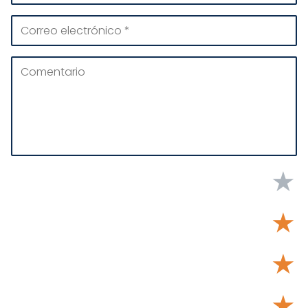
★
★
★
★