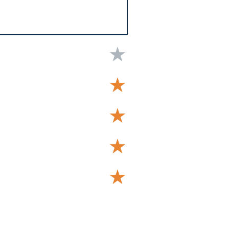
★
★
★
★
★