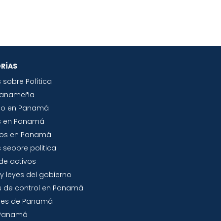
RÍAS
s sobre Política
Panameña
io en Panamá
s en Panamá
tos en Panamá
 seobre politica
de activos
y leyes del gobierno
 de control en Panamá
jes de Panamá
a Panamá