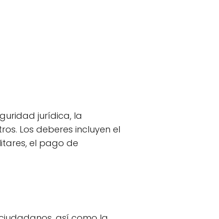
uridad jurídica, la
tros. Los deberes incluyen el
litares, el pago de
 ciudadanos, así como la