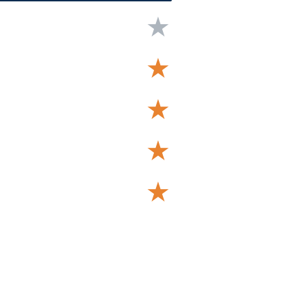
★
★
★
★
★