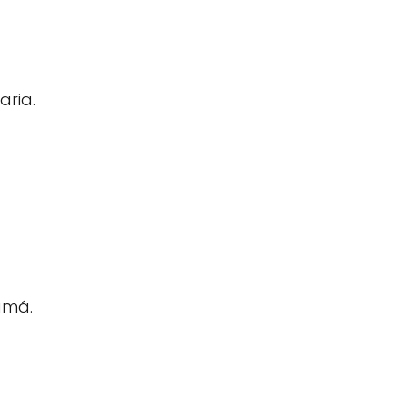
aria.
amá.