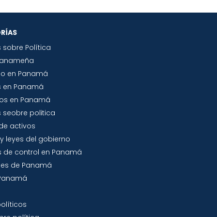
RÍAS
s sobre Política
Panameña
io en Panamá
s en Panamá
tos en Panamá
 seobre politica
de activos
y leyes del gobierno
 de control en Panamá
jes de Panamá
a Panamá
olíticos