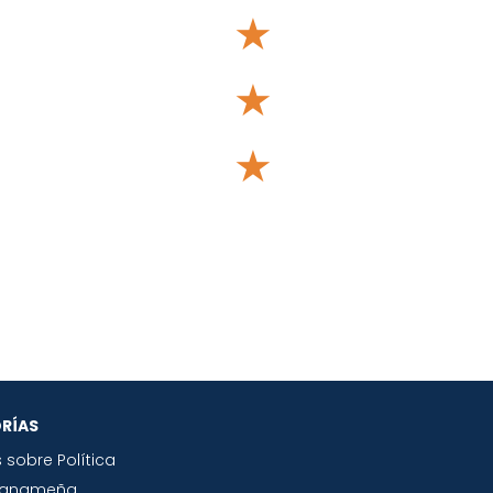
★
★
★
RÍAS
s sobre Política
Panameña