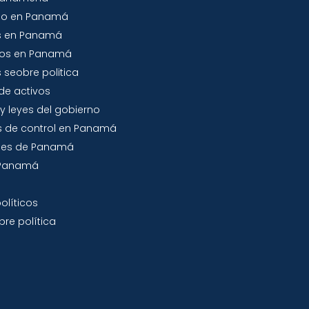
io en Panamá
s en Panamá
tos en Panamá
 seobre politica
de activos
y leyes del gobierno
 de control en Panamá
jes de Panamá
a Panamá
olíticos
re política