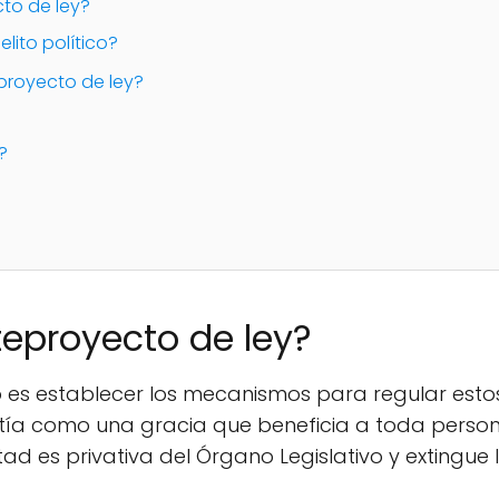
to de ley?
lito político?
proyecto de ley?
?
teproyecto de ley?
 es establecer los mecanismos para regular estos
istía como una gracia que beneficia a toda perso
ultad es privativa del Órgano Legislativo y extingue