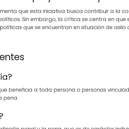
ta que esta iniciativa busca contribuir a la con
olíticos. Sin embargo, la crítica se centra en que
 políticas que se encuentran en situación de asil
uentes
ía?
ue beneficia a toda persona o personas vinculada
la pena.
?
extinción penal y la pena, que es de carácter indi