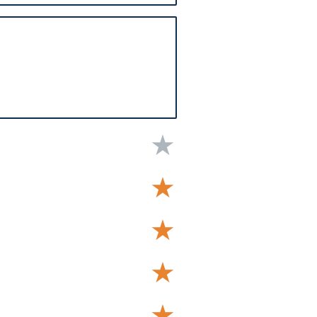
★
★
★
★
★