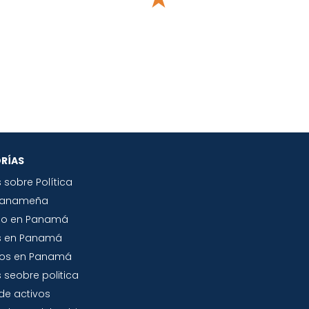
RÍAS
s sobre Política
Panameña
io en Panamá
s en Panamá
tos en Panamá
 seobre politica
de activos