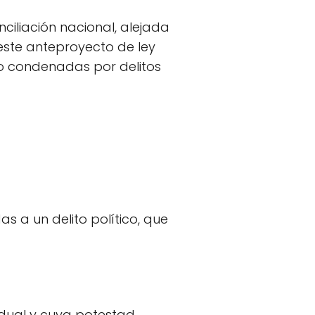
ciliación nacional, alejada
 este anteproyecto de ley
o o condenadas por delitos
s a un delito político, que
vidual y cuya potestad