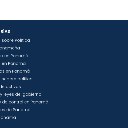
RÍAS
s sobre Política
Panameña
io en Panamá
s en Panamá
tos en Panamá
 seobre politica
de activos
y leyes del gobierno
 de control en Panamá
jes de Panamá
a Panamá