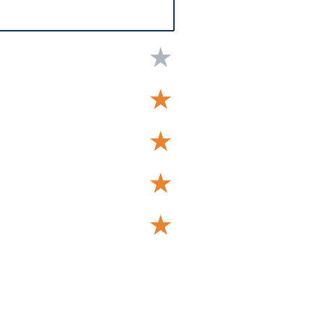
★
★
★
★
★