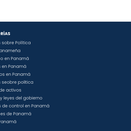
RÍAS
s sobre Política
Panameña
io en Panamá
s en Panamá
tos en Panamá
 seobre politica
de activos
y leyes del gobierno
 de control en Panamá
jes de Panamá
a Panamá