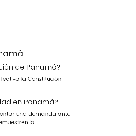
Panamá
tución de Panamá?
fectiva la Constitución
idad en Panamá?
esentar una demanda ante
emuestren la