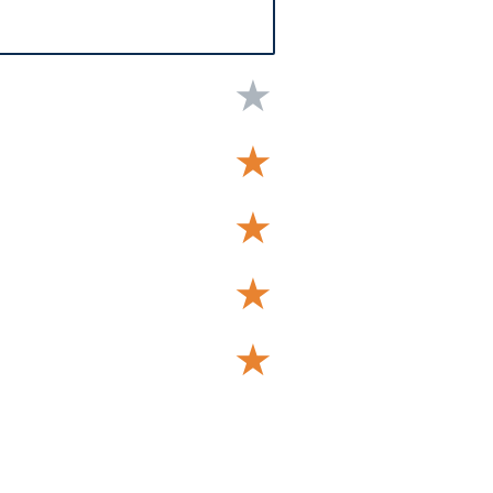
★
★
★
★
★