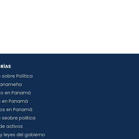
RÍAS
s sobre Política
Panameña
io en Panamá
s en Panamá
tos en Panamá
 seobre politica
de activos
y leyes del gobierno