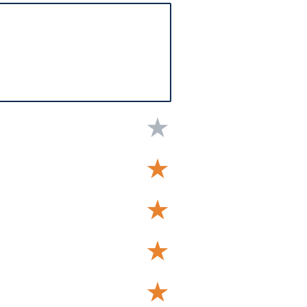
★
★
★
★
★